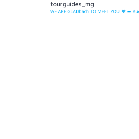
tourguides_mg
WE ARE GLADbach TO MEET YOU! 🧡
➡️ Buc