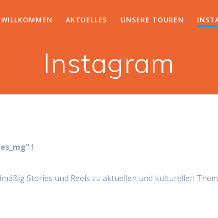
WILLKOMMEN
AKTUELLES
UNSERE TOUREN
INST
Instagram
des_mg“ !
elmäßig Stories und Reels zu aktuellen und kulturellen The